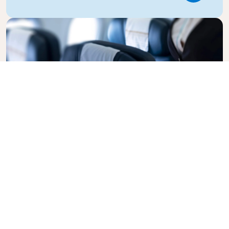
Business Class
Vlieg in stijl met KLM Business Class, waar privacy,
comfort en attente service samenkomen. Geniet
van eten en drinken van hoge kwaliteit, persoonlijke
aandacht van ons cabinepersoneel en ultieme
ontspanning. Met onze full-flat stoelen op