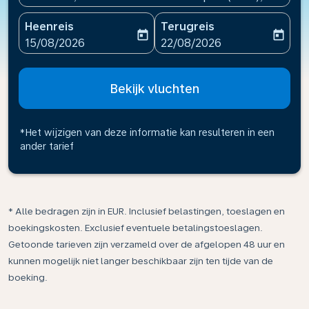
Heenreis
Terugreis
today
today
fc-booking-departure-date-aria-label
fc-booking-return-date-ari
15/08/2026
22/08/2026
Bekijk vluchten
*Het wijzigen van deze informatie kan resulteren in een
ander tarief
* Alle bedragen zijn in EUR. Inclusief belastingen, toeslagen en
boekingskosten. Exclusief eventuele betalingstoeslagen.
Getoonde tarieven zijn verzameld over de afgelopen 48 uur en
kunnen mogelijk niet langer beschikbaar zijn ten tijde van de
boeking.