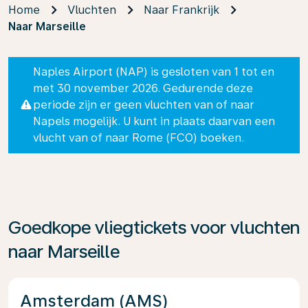
Home
Vluchten
Naar Frankrijk
Naar Marseille
Naples Airport (NAP) is gesloten van 1 tot en
met 30 november 2026. Gedurende deze
periode zijn er geen vluchten van of naar
Napels mogelijk. U kunt in plaats daarvan een
vlucht van of naar Rome (FCO) boeken.
Goedkope vliegtickets voor vluchten
naar Marseille
Amsterdam (AMS)