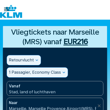

Vliegtickets naar Marseille
(MRS) vanaf
EUR216
Retourvlucht
expand_more
1 Passagier, Economy Class
expand_more
Vanaf
Stad, land of luchthaven
Naar
close
Marseille, Marseille Provence Airport(MRS), Frankrij