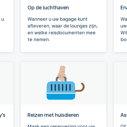
Op de luchthaven
Er
 u
Wanneer u uw bagage kunt
Wa
afleveren, waar de lounges zijn,
uw 
en welke reisdocumenten mee
Wi
te nemen.
bo
y’s
Reizen met huisdieren
As
Maak een reservering voor uw
Of