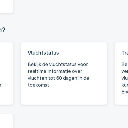
n?
Vluchtstatus
Tr
Bekijk de vluchtstatus voor
Be
realtime informatie over
ve
vluchten tot 60 dagen in de
vl
.
toekomst.
kun
En