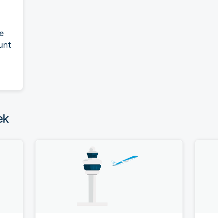
e
unt
ek