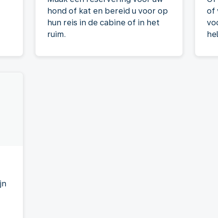
hond of kat en bereid u voor op
of
hun reis in de cabine of in het
vo
ruim.
he
jn