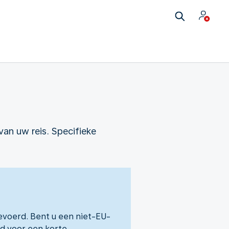
van uw reis. Specifieke
evoerd. Bent u een niet-EU-
d voor een korte