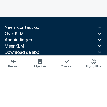
Neem contact op
Over KLM
Aanbiedingen
Meer KLM
Download de app
Gerelateerde websites
Reisgidsen
Boeken
Mijn Reis
Check-in
Flying Blue
Topbestemmingen
Populaire landen
Populaire routes
Juridische informatie
Privacyverklaring