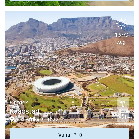
13°C
Aug.
Ontdek
Kaapstad
Zuid-Afrika
14h35
Vanaf *