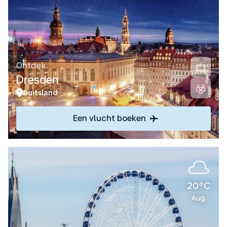
Ontdek
Dresden
Duitsland
Een vlucht boeken
20°C
Aug.