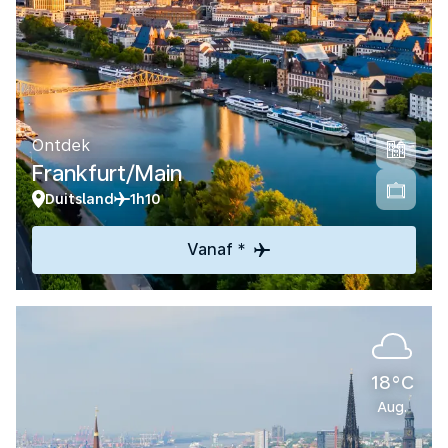
Ontdek
Frankfurt/Main
Duitsland
1h10
Vanaf *
18°C
Aug.