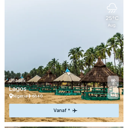
25°C
Aug.
Ontdek
Lagos
Nigeria
6h40
Vanaf *