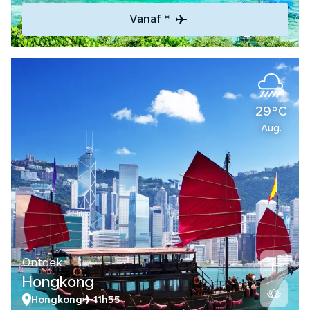
Vanaf *
29°C
Aug.
Ontdek
Hongkong
Hongkong
11h55