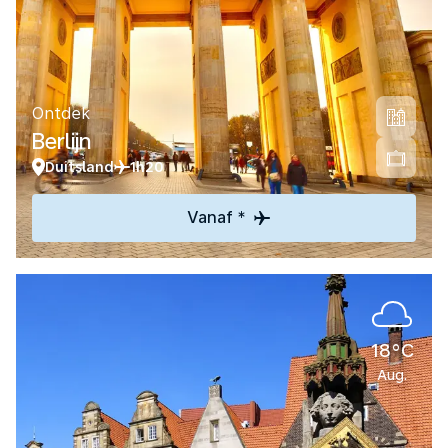
Ontdek
Berlijn
Duitsland
1h20
Vanaf *
18°C
Aug.