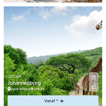
15°C
Aug.
Ontdek
Johannesburg
Zuid-Afrika
10h45
Vanaf *