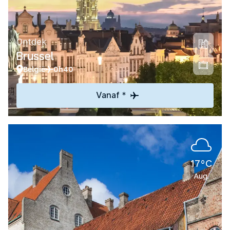
Ontdek
Brussel
België
0h40
Vanaf *
17°C
Aug.