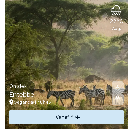
22°C
Aug.
Ontdek
Entebbe
Oeganda
10h45
Vanaf *