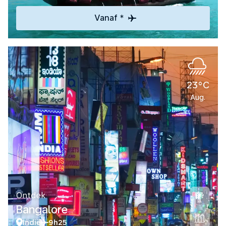
Vanaf *
23°C
Aug.
Ontdek
Bangalore
Indië
9h25