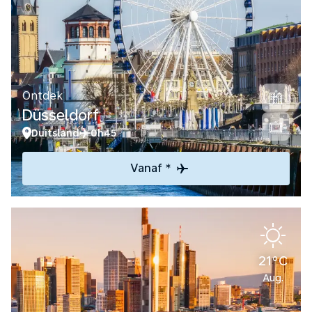
Ontdek
Düsseldorf
Duitsland
0h45
Vanaf *
21°C
Aug.