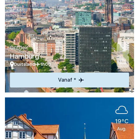
Ontdek
Hamburg
Duitsland
1h00
Vanaf *
19°C
Aug.