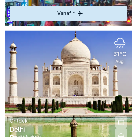
Vanaf *
31°C
Aug.
Ontdek
Delhi