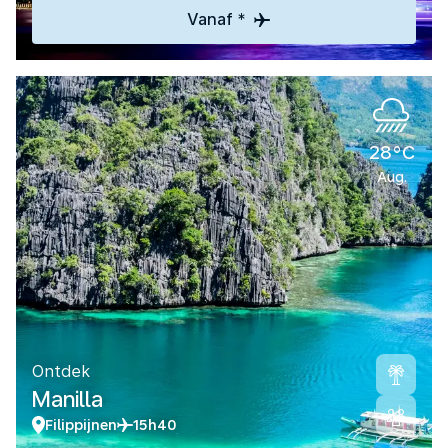
Vanaf *
28°C
Aug.
Ontdek
Manilla
Filippijnen
15h40