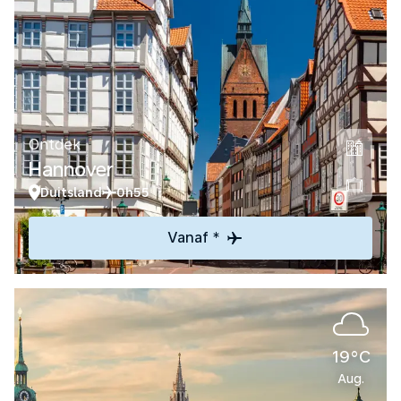
Ontdek
Hannover
Duitsland
0h55
Vanaf *
19°C
Aug.