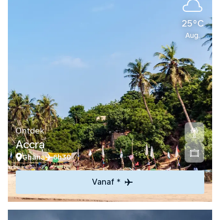
25°C
Aug.
Ontdek
Accra
Ghana
6h30
Vanaf *