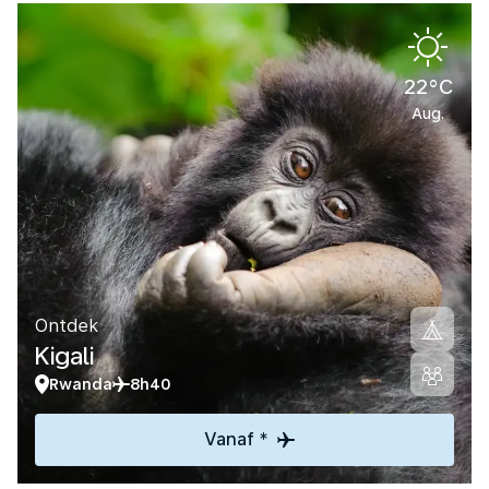
22°C
Aug.
Ontdek
Kigali
Rwanda
8h40
Vanaf *