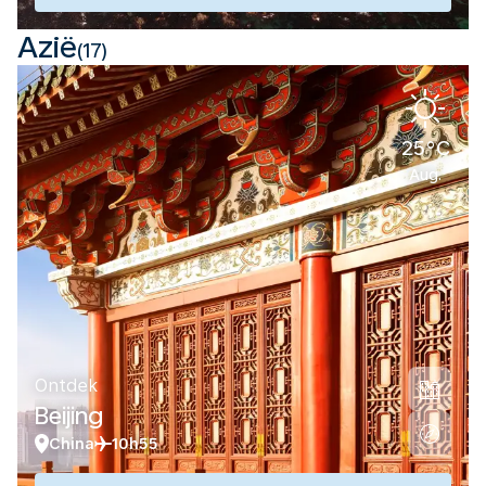
Azië
(17)
25°C
Aug.
Ontdek
Beijing
China
10h55