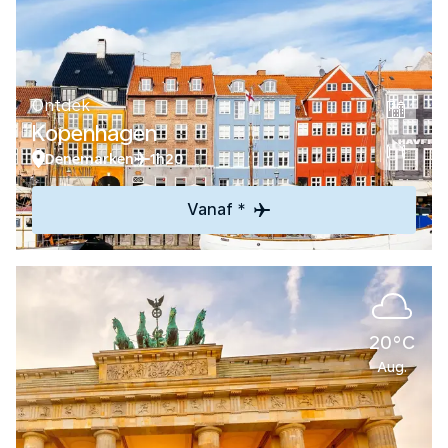
Ontdek
Kopenhagen
Denemarken
1h20
Vanaf *
20°C
Aug.