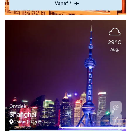
Vanaf *
29°C
Aug.
Ontdek
Shanghai
China
12h15