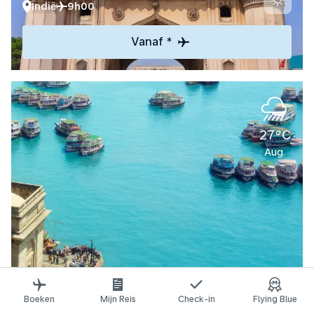
Indië
9h00
Vanaf *
27°C
Aug.
Ontdek
Boeken
Mijn Reis
Check-in
Flying Blue
Mumbai/Bombay