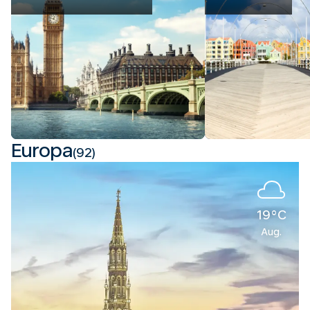
Europa
(92)
19°C
Aug.