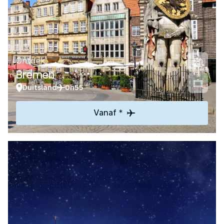
Ontdek
Bremen
Duitsland
0h55
Vanaf *