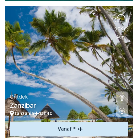
25°C
Aug.
Ontdek
Zanzibar
Tanzania
13h40
Vanaf *