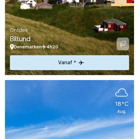
Ontdek
Billund
Denemarken
4h20
Vanaf *
18°C
Aug.