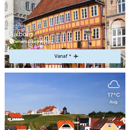
Ontdek
Aalborg
Denemarken
1h20
Vanaf *
17°C
Aug.