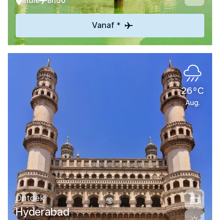
Indië
8h00
Vanaf *
26°C
Aug.
Ontdek
Hyderabad