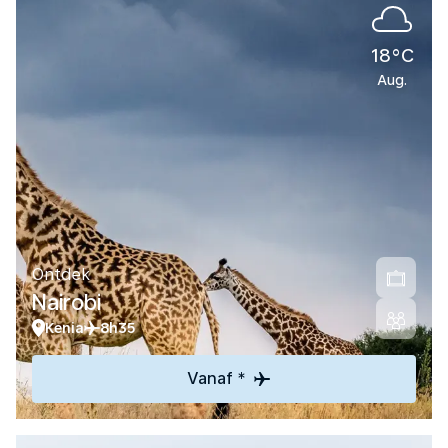
18°C
Aug.
Ontdek
Nairobi
Kenia
8h35
Vanaf *