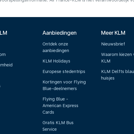
voorspellingsinformatie. Air France-KLM is niet verantwoordelijk 
KLM
Aanbiedingen
Meer KLM
Ontdek onze
Nieuwsbrief
aanbiedingen
oom
Waarom kiezen 
KLM Holidays
KLM
amheid
Europese stedentrips
KLM Delfts bla
huisjes
Kortingen voor Flying
s
Blue-deelnemers
Flying Blue -
American Express
Cards
Gratis KLM Bus
Service