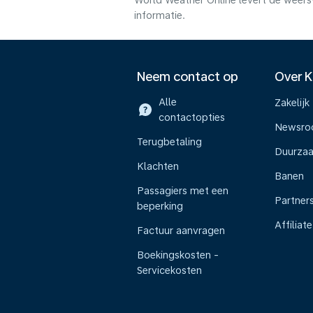
World Weather Online levert de weers
informatie.
Neem contact op
Over 
Alle
Zakelijk
contactopties
Newsr
Terugbetaling
Duurza
Klachten
Banen
Passagiers met een
Partner
beperking
Affiliate
Factuur aanvragen
Boekingskosten -
Servicekosten