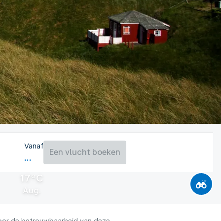
Vanaf
Een vlucht boeken
17°C
Aug.