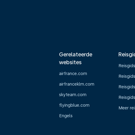
Gerelateerde
Reisgi
websites
Reisgid
airfrance.com
Reisgid
airfranceklm.com
Reisgids
skyteam.com
Reisgid
flyingblue.com
Meer re
Engels