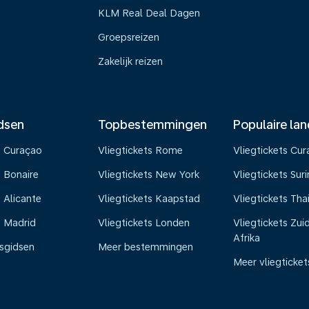
KLM Real Deal Dagen
Groepsreizen
Zakelijk reizen
dsen
Topbestemmingen
Populaire la
s Curaçao
Vliegtickets Rome
Vliegtickets Cu
s Bonaire
Vliegtickets New York
Vliegtickets Su
 Alicante
Vliegtickets Kaapstad
Vliegtickets Tha
s Madrid
Vliegtickets Londen
Vliegtickets Zui
Afrika
isgidsen
Meer bestemmingen
Meer vliegticket