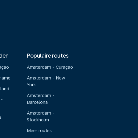
nden
Populaire routes
raçao
Amsterdam - Curaçao
riname
Amsterdam - New
York
iland
Amsterdam -
d-
Barcelona
Amsterdam -
s
Stockholm
Meer routes