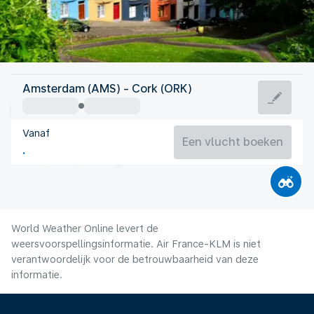
Ierland
Amsterdam (AMS) - Cork (ORK)
Cork
Vanaf
15°C
Ierland
Een vlucht boeken
Vluchttijd
Aug.
World Weather Online levert de
weersvoorspellingsinformatie. Air France-KLM is niet
verantwoordelijk voor de betrouwbaarheid van deze
informatie.