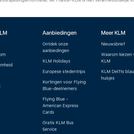
voorspellingsinformatie. Air France-KLM is niet verantwoordelijk 
KLM
Aanbiedingen
Meer KLM
Ontdek onze
Nieuwsbrief
aanbiedingen
oom
Waarom kiezen 
KLM Holidays
KLM
amheid
Europese stedentrips
KLM Delfts bla
huisjes
Kortingen voor Flying
s
Blue-deelnemers
Flying Blue -
American Express
Cards
Gratis KLM Bus
Service