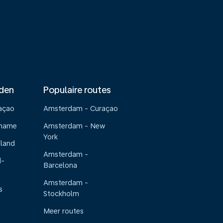
nden
Populaire routes
raçao
Amsterdam - Curaçao
riname
Amsterdam - New
York
iland
Amsterdam -
d-
Barcelona
Amsterdam -
s
Stockholm
Meer routes