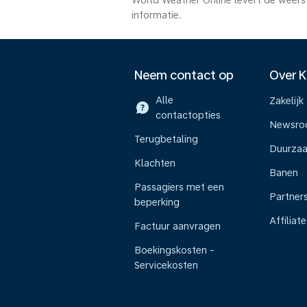
World Weather Online levert de weers
informatie.
Neem contact op
Over 
Alle
Zakelijk
contactopties
Newsr
Terugbetaling
Duurza
Klachten
Banen
Passagiers met een
Partner
beperking
Affiliate
Factuur aanvragen
Boekingskosten -
Servicekosten