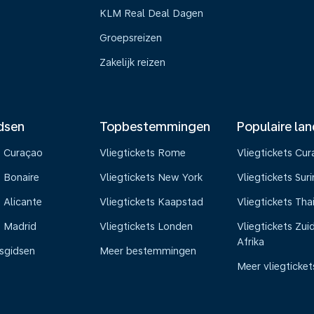
KLM Real Deal Dagen
Groepsreizen
Zakelijk reizen
dsen
Topbestemmingen
Populaire la
s Curaçao
Vliegtickets Rome
Vliegtickets Cu
s Bonaire
Vliegtickets New York
Vliegtickets Su
 Alicante
Vliegtickets Kaapstad
Vliegtickets Tha
s Madrid
Vliegtickets Londen
Vliegtickets Zui
Afrika
isgidsen
Meer bestemmingen
Meer vliegticket