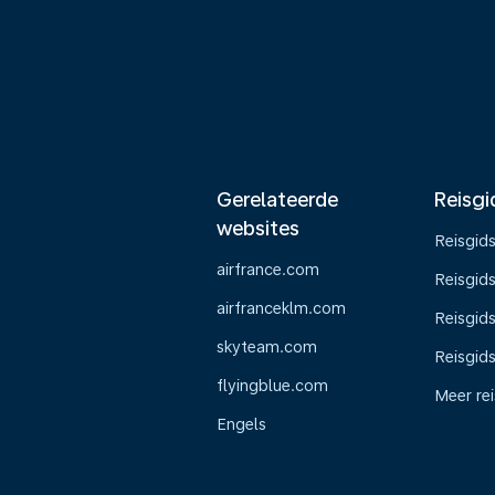
Gerelateerde
Reisgi
websites
Reisgid
airfrance.com
Reisgid
airfranceklm.com
Reisgids
skyteam.com
Reisgid
flyingblue.com
Meer re
Engels