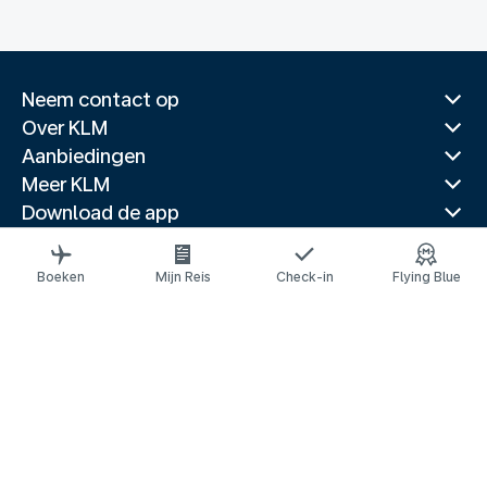
Neem contact op
Over KLM
Aanbiedingen
Meer KLM
Download de app
Gerelateerde websites
Reisgidsen
Boeken
Mijn Reis
Check-in
Flying Blue
Topbestemmingen
Populaire landen
Populaire routes
Juridische informatie
Privacyverklaring
Toegankelijkheidsverklaring
© 2026 KLM