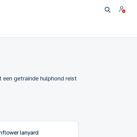
t een getrainde hulphond reist
nflower lanyard