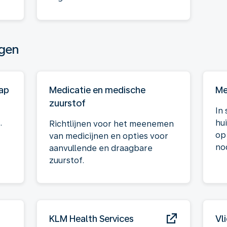
egen
hap
Medicatie en medische
Me
zuurstof
In
.
hu
Richtlijnen voor het meenemen
op
van medicijnen en opties voor
nod
aanvullende en draagbare
zuurstof.
KLM Health Services
Vl