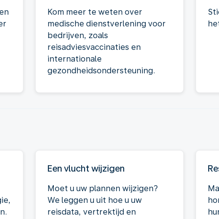
sen
Kom meer te weten over
St
er
medische dienstverlening voor
he
bedrijven, zoals
reisadviesvaccinaties en
internationale
gezondheidsondersteuning.
Een vlucht wijzigen
Re
Moet u uw plannen wijzigen?
Ma
ie,
We leggen u uit hoe u uw
ho
n.
reisdata, vertrektijd en
hun