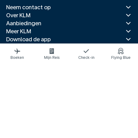
Neem contact op
Over KLM
Aanbiedingen
Meer KLM
Download de app
Gerelateerde websites
Reisgidsen
Boeken
Mijn Reis
Check-in
Flying Blue
Topbestemmingen
Populaire landen
Populaire routes
Juridische informatie
Privacyverklaring
Toegankelijkheidsverklaring
© 2026 KLM
Cookie-instellingen