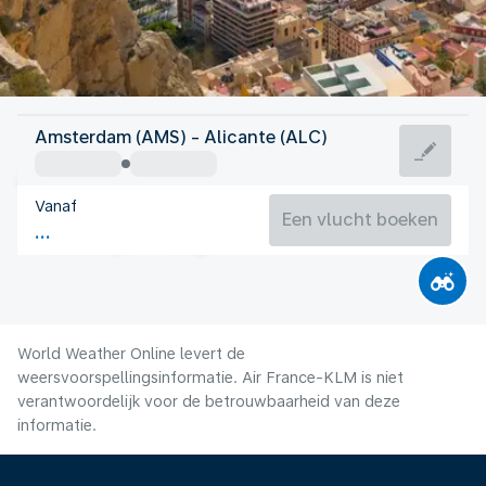
Spanje
Amsterdam (AMS) - Alicante (ALC)
Alicante
Vanaf
27°C
Spanje
Een vlucht boeken
Vluchttijd
Aug.
World Weather Online levert de
weersvoorspellingsinformatie. Air France-KLM is niet
verantwoordelijk voor de betrouwbaarheid van deze
informatie.