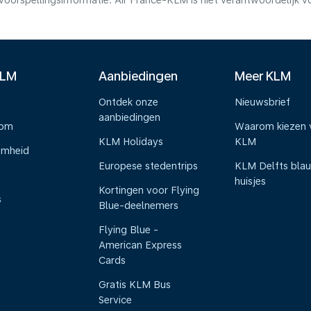
voorspellingsinformatie. Air France-KLM is niet verantwoordelijk 
KLM
Aanbiedingen
Meer KLM
Ontdek onze
Nieuwsbrief
aanbiedingen
oom
Waarom kiezen 
KLM Holidays
KLM
amheid
Europese stedentrips
KLM Delfts bla
huisjes
Kortingen voor Flying
s
Blue-deelnemers
Flying Blue -
American Express
Cards
Gratis KLM Bus
Service