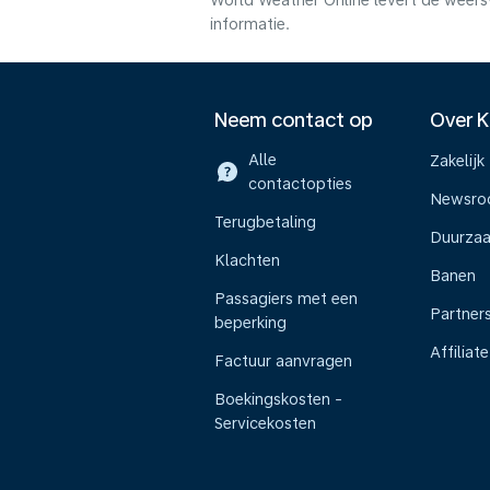
World Weather Online levert de weers
informatie.
Neem contact op
Over 
Alle
Zakelijk
contactopties
Newsr
Terugbetaling
Duurza
Klachten
Banen
Passagiers met een
Partner
beperking
Affiliate
Factuur aanvragen
Boekingskosten -
Servicekosten