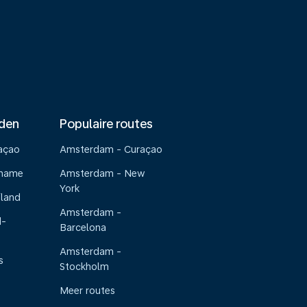
nden
Populaire routes
raçao
Amsterdam - Curaçao
riname
Amsterdam - New
York
iland
Amsterdam -
d-
Barcelona
Amsterdam -
s
Stockholm
Meer routes