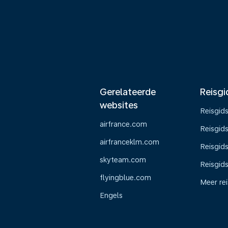
Gerelateerde
Reisgi
websites
Reisgid
airfrance.com
Reisgid
airfranceklm.com
Reisgids
skyteam.com
Reisgid
flyingblue.com
Meer re
Engels