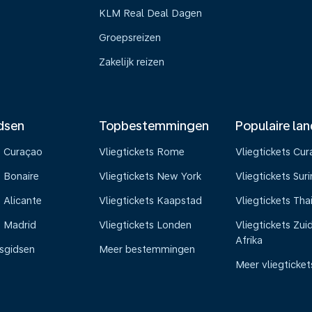
KLM Real Deal Dagen
Groepsreizen
Zakelijk reizen
dsen
Topbestemmingen
Populaire la
s Curaçao
Vliegtickets Rome
Vliegtickets Cu
s Bonaire
Vliegtickets New York
Vliegtickets Su
 Alicante
Vliegtickets Kaapstad
Vliegtickets Tha
s Madrid
Vliegtickets Londen
Vliegtickets Zui
Afrika
isgidsen
Meer bestemmingen
Meer vliegticket