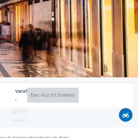
Vanaf
Een vlucht boeken
22°C
Aug.