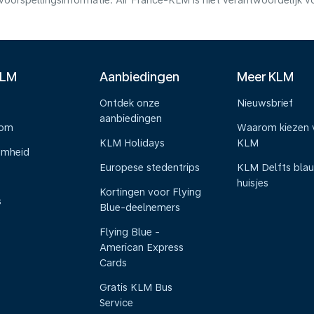
voorspellingsinformatie. Air France-KLM is niet verantwoordelijk 
KLM
Aanbiedingen
Meer KLM
Ontdek onze
Nieuwsbrief
aanbiedingen
oom
Waarom kiezen 
KLM Holidays
KLM
amheid
Europese stedentrips
KLM Delfts bla
huisjes
Kortingen voor Flying
s
Blue-deelnemers
Flying Blue -
American Express
Cards
Gratis KLM Bus
Service