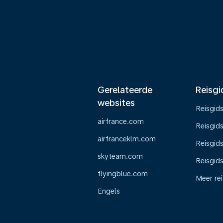
Gerelateerde
Reisgi
websites
Reisgid
airfrance.com
Reisgid
airfranceklm.com
Reisgids
skyteam.com
Reisgid
flyingblue.com
Meer re
Engels