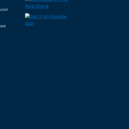
voor
uwe