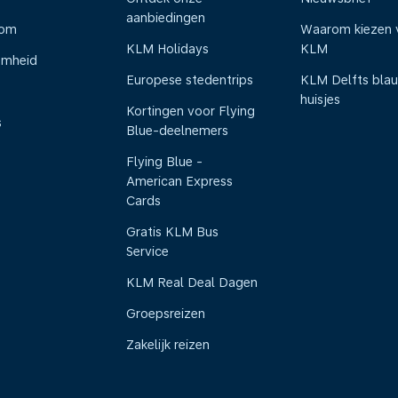
aanbiedingen
oom
Waarom kiezen 
KLM Holidays
KLM
amheid
Europese stedentrips
KLM Delfts bla
huisjes
Kortingen voor Flying
s
Blue-deelnemers
Flying Blue -
American Express
Cards
Gratis KLM Bus
Service
KLM Real Deal Dagen
Groepsreizen
Zakelijk reizen