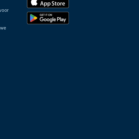
voor
uwe