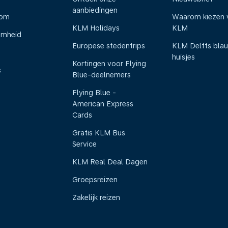
aanbiedingen
oom
Waarom kiezen 
KLM Holidays
KLM
amheid
Europese stedentrips
KLM Delfts bla
huisjes
Kortingen voor Flying
s
Blue-deelnemers
Flying Blue -
American Express
Cards
Gratis KLM Bus
Service
KLM Real Deal Dagen
Groepsreizen
Zakelijk reizen