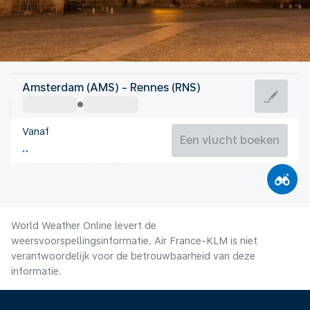
Frankrijk
Amsterdam (AMS) - Rennes (RNS)
Rennes
Vanaf
19°C
Frankrijk
Een vlucht boeken
Vluchttijd
Aug.
World Weather Online levert de
weersvoorspellingsinformatie. Air France-KLM is niet
verantwoordelijk voor de betrouwbaarheid van deze
informatie.