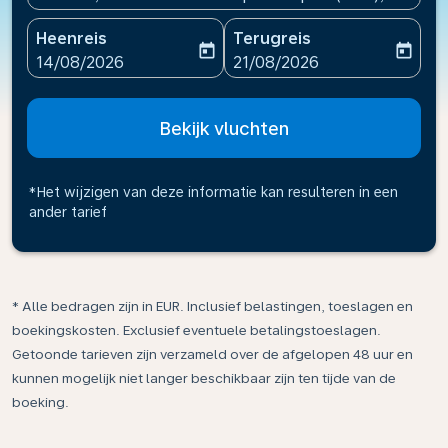
Heenreis
Terugreis
today
today
fc-booking-departure-date-aria-label
fc-booking-return-date-ari
14/08/2026
21/08/2026
Bekijk vluchten
*Het wijzigen van deze informatie kan resulteren in een
ander tarief
* Alle bedragen zijn in EUR. Inclusief belastingen, toeslagen en
boekingskosten. Exclusief eventuele betalingstoeslagen.
Getoonde tarieven zijn verzameld over de afgelopen 48 uur en
kunnen mogelijk niet langer beschikbaar zijn ten tijde van de
boeking.