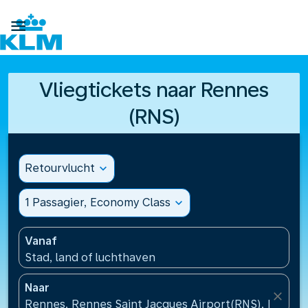

Vliegtickets naar Rennes
(RNS)
Retourvlucht
expand_more
1 Passagier, Economy Class
expand_more
Vanaf
Stad, land of luchthaven
Naar
close
Rennes, Rennes Saint Jacques Airport(RNS), Frankri