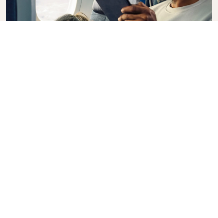
Premium Comfort
Op zoek naar extra keuze, gemak en comfort
tijdens een intercontinentale vlucht? Upgrade naar
onze Premium Comfort Class en geniet van een
ruime, exclusieve cabine. Neem plaats in een stoel
met extra beenruimte en een grotere rugleuning,
zodat u tijdens uw vlucht gemakkelijk kunt
ontspannen. In Premium Comfort Class geniet u van