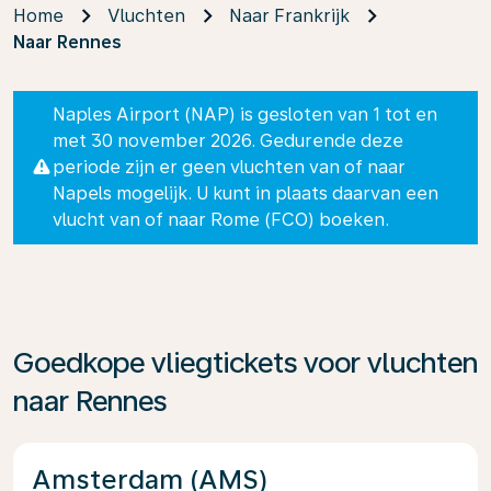
Home
Vluchten
Naar Frankrijk
Naar Rennes
Naples Airport (NAP) is gesloten van 1 tot en
met 30 november 2026. Gedurende deze
periode zijn er geen vluchten van of naar
Napels mogelijk. U kunt in plaats daarvan een
vlucht van of naar Rome (FCO) boeken.
Goedkope vliegtickets voor vluchten
naar Rennes
Amsterdam (AMS)