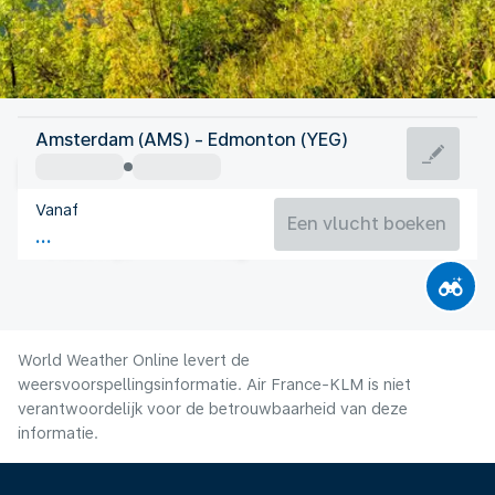
Canada
Amsterdam (AMS) - Edmonton (YEG)
Edmonton
Vanaf
17°C
Canada
Een vlucht boeken
Vluchttijd
Aug.
World Weather Online levert de
weersvoorspellingsinformatie. Air France-KLM is niet
verantwoordelijk voor de betrouwbaarheid van deze
informatie.