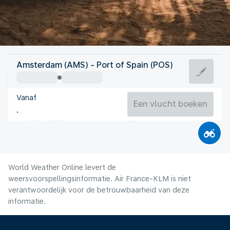
Trinidad en Tobago
Amsterdam (AMS) - Port of Spain (POS)
Port of Spain
Vanaf
27°C
Trinidad en Tobago
Een vlucht boeken
Vluchttijd
Aug.
World Weather Online levert de
weersvoorspellingsinformatie. Air France-KLM is niet
verantwoordelijk voor de betrouwbaarheid van deze
informatie.