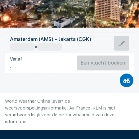
Indonesië
Amsterdam (AMS) - Jakarta (CGK)
Jakarta
Vanaf
28°C
Indonesië
Een vlucht boeken
Vluchttijd
Aug.
World Weather Online levert de
weersvoorspellingsinformatie. Air France-KLM is niet
verantwoordelijk voor de betrouwbaarheid van deze
informatie.