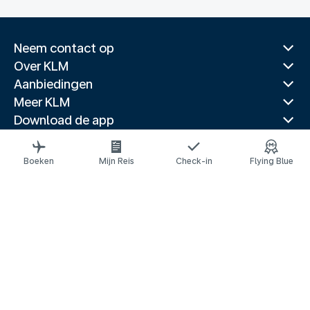
Neem contact op
Over KLM
Aanbiedingen
Meer KLM
Download de app
Gerelateerde websites
Reisgidsen
Boeken
Mijn Reis
Check-in
Flying Blue
Topbestemmingen
Populaire landen
Populaire routes
Juridische informatie
Privacyverklaring
Toegankelijkheidsverklaring
© 2026 KLM
Cookie-instellingen