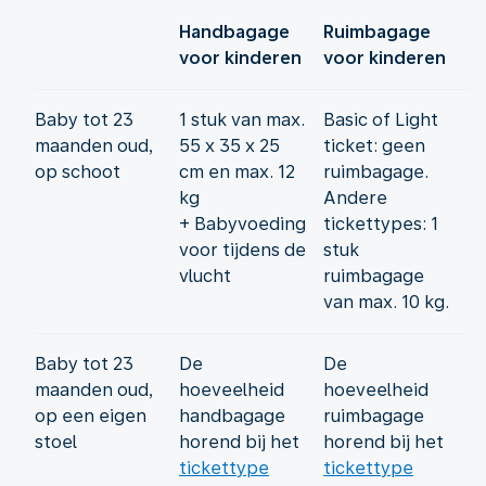
Handbagage
Ruimbagage
voor kinderen
voor kinderen
Baby tot 23
1 stuk van max.
Basic of Light
maanden oud,
55 x 35 x 25
ticket: geen
op schoot
cm en max. 12
ruimbagage.
kg
Andere
+ Babyvoeding
tickettypes: 1
voor tijdens de
stuk
vlucht
ruimbagage
van max. 10 kg.
Baby tot 23
De
De
maanden oud,
hoeveelheid
hoeveelheid
op een eigen
handbagage
ruimbagage
stoel
horend bij het
horend bij het
tickettype
tickettype