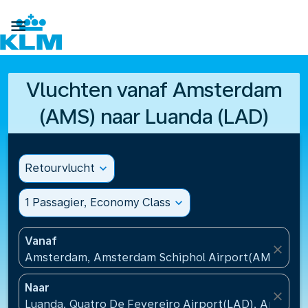

Vluchten vanaf Amsterdam
(AMS) naar Luanda (LAD)
Retourvlucht
expand_more
1 Passagier, Economy Class
expand_more
Vanaf
close
Amsterdam, Amsterdam Schiphol Airport(AMS), Ne
Naar
close
Luanda, Quatro De Fevereiro Airport(LAD), Angola