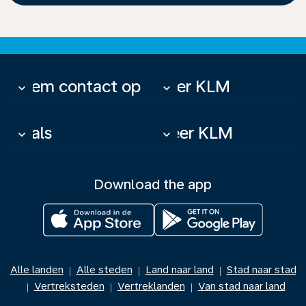
Neem contact op
Over KLM
keyboard_arrow_down
keyboard_arrow_down
Deals
Meer KLM
keyboard_arrow_down
keyboard_arrow_down
Download the app
Alle landen
Alle steden
Land naar land
Stad naar stad
|
|
|
Vertreksteden
Vertreklanden
Van stad naar land
|
|
|