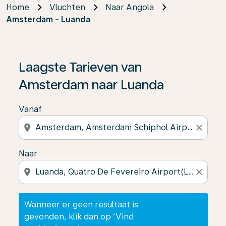
Home
Vluchten
Naar Angola
Amsterdam - Luanda
Wanneer er geen resultaat is gevonden, klik dan op ‘V
Laagste Tarieven van
Amsterdam naar Luanda
Vanaf
location_on
close
Naar
location_on
close
Wanneer er geen resultaat is
gevonden, klik dan op ‘Vind