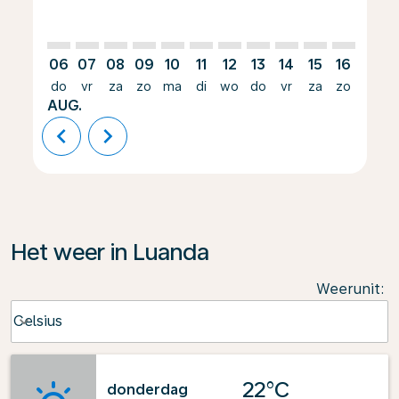
06
07
08
09
10
11
12
13
14
15
16
17
do
vr
za
zo
ma
di
wo
do
vr
za
zo
ma
AUG.
chevron_left
chevron_right
Het weer in Luanda
Weerunit
:
Weather unit option Celsius Selected
Celsius
keyboard_arrow_down
22°C
donderdag