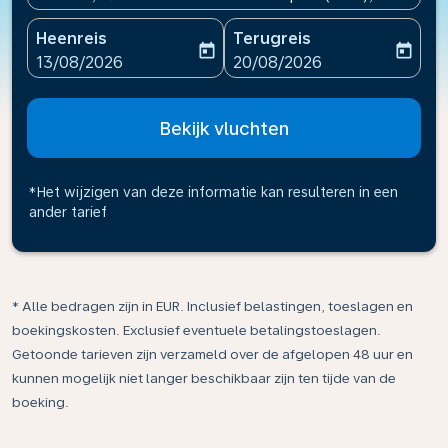
Heenreis
Terugreis
today
today
fc-booking-departure-date-aria-label
fc-booking-return-date-ari
13/08/2026
20/08/2026
Bekijk vluchten
*Het wijzigen van deze informatie kan resulteren in een
ander tarief
* Alle bedragen zijn in EUR. Inclusief belastingen, toeslagen en
boekingskosten. Exclusief eventuele betalingstoeslagen.
Getoonde tarieven zijn verzameld over de afgelopen 48 uur en
kunnen mogelijk niet langer beschikbaar zijn ten tijde van de
boeking.