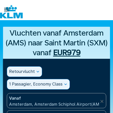

Vluchten vanaf Amsterdam
(AMS) naar Saint Martin (SXM)
vanaf
EUR979
Retourvlucht
expand_more
1 Passagier, Economy Class
expand_more
Vanaf
close
Amsterdam, Amsterdam Schiphol Airport(AMS), Ne