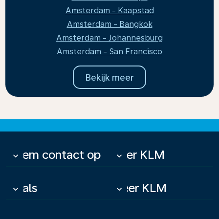
Amsterdam - Kaapstad
Amsterdam - Bangkok
Amsterdam - Johannesburg
Amsterdam - San Francisco
Bekijk meer
Neem contact op
Over KLM
keyboard_arrow_down
keyboard_arrow_down
Deals
Meer KLM
keyboard_arrow_down
keyboard_arrow_down