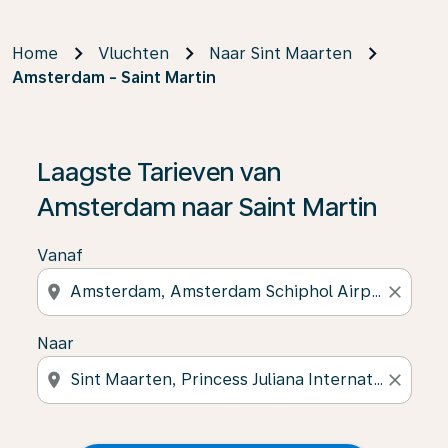
Home
Vluchten
Naar Sint Maarten
Amsterdam - Saint Martin
Laagste Tarieven van
Amsterdam naar Saint Martin
Vanaf
location_on
close
Naar
location_on
close