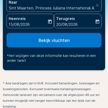
Naar
close
Sint Maarten, Princess Juliana International Airport
Heenreis
Terugreis
today
today
fc-booking-departure-date-aria-label
fc-booking-return-date-ari
13/08/2026
20/08/2026
Bekijk vluchten
*Het wijzigen van deze informatie kan resulteren in een
ander tarief
* Alle bedragen zijn in EUR. Inclusief belastingen, toeslagen en
boekingskosten. Exclusief eventuele betalingstoeslagen.
Getoonde tarieven zijn verzameld over de afgelopen 48 uur en
kunnen mogelijk niet langer beschikbaar zijn ten tijde van de
boeking.