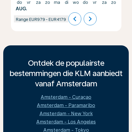
do
vr
za
zo
ma
di
wo
do
vr
za
zo
ma
AUG.
chevron_left
chevron_right
Range
EUR979
-
EUR4179
Ontdek de populairste
bestemmingen die KLM aanbiedt
vanaf Amsterdam
Amsterdam - Curaçao
Amsterdam - Paramaribo
Amsterdam - New York
Amsterdam - Los Angeles
Amsterdam - Tokyo