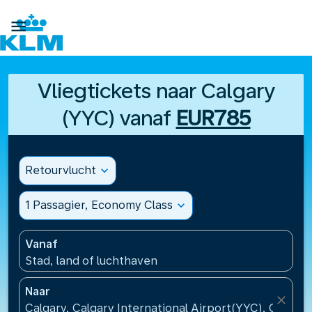

Vliegtickets naar Calgary
(YYC) vanaf
EUR785
Retourvlucht
expand_more
1 Passagier, Economy Class
expand_more
Vanaf
Stad, land of luchthaven
Naar
close
Calgary, Calgary International Airport(YYC), Canada