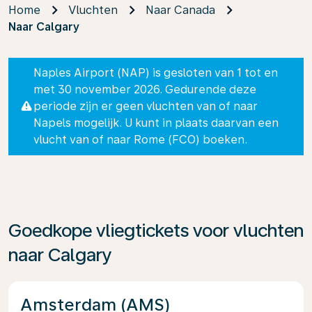
Home
Vluchten
Naar Canada
Naar Calgary
Naples Airport (NAP) is gesloten van 1 tot en
met 30 november 2026. Gedurende deze
periode zijn er geen vluchten van of naar
Napels mogelijk. U kunt in plaats daarvan een
vlucht van of naar Rome (FCO) boeken.
Goedkope vliegtickets voor vluchten
naar Calgary
Amsterdam (AMS)