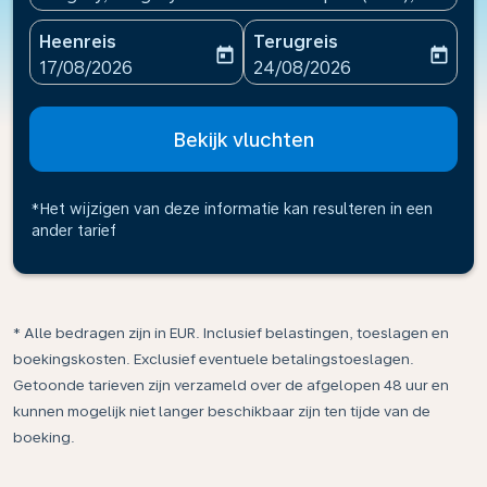
Heenreis
Terugreis
today
today
fc-booking-departure-date-aria-label
fc-booking-return-date-ari
17/08/2026
24/08/2026
Bekijk vluchten
*Het wijzigen van deze informatie kan resulteren in een
ander tarief
* Alle bedragen zijn in EUR. Inclusief belastingen, toeslagen en
boekingskosten. Exclusief eventuele betalingstoeslagen.
Getoonde tarieven zijn verzameld over de afgelopen 48 uur en
kunnen mogelijk niet langer beschikbaar zijn ten tijde van de
boeking.