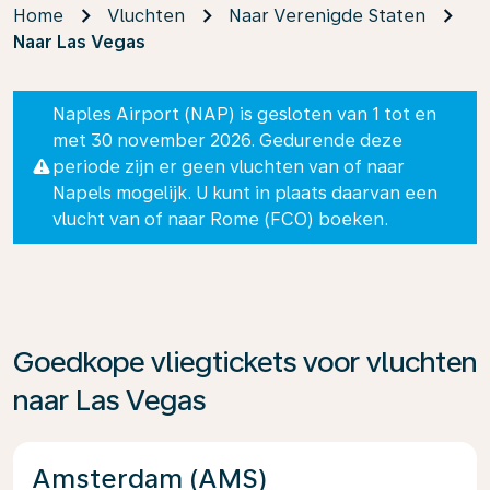
Home
Vluchten
Naar Verenigde Staten
Naar Las Vegas
Naples Airport (NAP) is gesloten van 1 tot en
met 30 november 2026. Gedurende deze
periode zijn er geen vluchten van of naar
Napels mogelijk. U kunt in plaats daarvan een
vlucht van of naar Rome (FCO) boeken.
Goedkope vliegtickets voor vluchten
naar Las Vegas
Amsterdam (AMS)