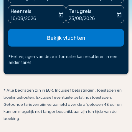
Heenreis
Terugreis
today
today
fc-booking-departure-date-aria-label
fc-booking-return-date-ari
16/08/2026
23/08/2026
Bekijk vluchten
*Het wijzigen van deze informatie kan resulteren in een
ander tarief
* Alle bedragen zijn in EUR. Inclusief belastingen, toeslagen en
boekingskosten. Exclusief eventuele betalingstoeslagen.
Getoonde tarieven zijn verzameld over de afgelopen 48 uur en
kunnen mogelijk niet langer beschikbaar zijn ten tijde van de
boeking.