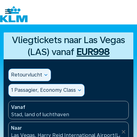

Vliegtickets naar Las Vegas
(LAS) vanaf
EUR998
Retourvlucht
expand_more
1 Passagier, Economy Class
expand_more
Vanaf
Stad, land of luchthaven
Naar
close
Las Vegas, Harry Reid International Airport(LAS), V