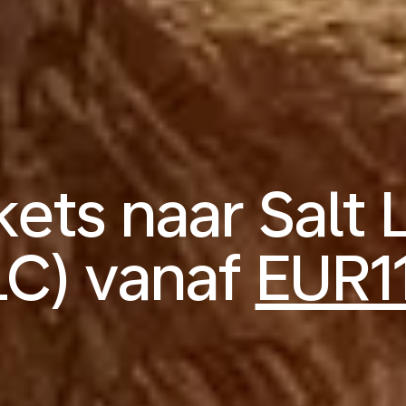
kets naar Salt 
LC) vanaf
EUR1