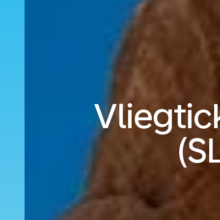
Vliegtic
(S