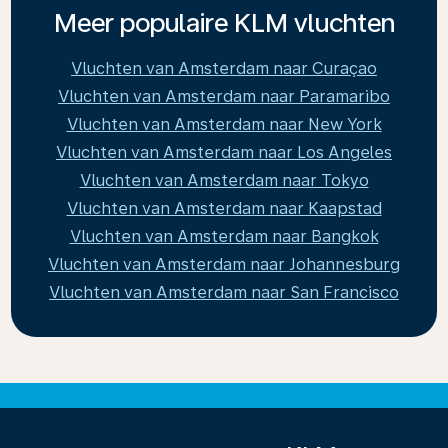
eventuele voorkeuren voor klasse en zitplaatsen.
kilometer. Het is het op drie na grootste
Meer populaire KLM vluchten
continent ter wereld, na Azië, Afrika en Noord-
Amerika.
Vluchten van Amsterdam naar Curaçao
Vluchten van Amsterdam naar Paramaribo
Vluchten van Amsterdam naar New York
Vluchten van Amsterdam naar Los Angeles
Vluchten van Amsterdam naar Tokyo
Vluchten van Amsterdam naar Kaapstad
Vluchten van Amsterdam naar Bangkok
Vluchten van Amsterdam naar Johannesburg
Vluchten van Amsterdam naar San Francisco