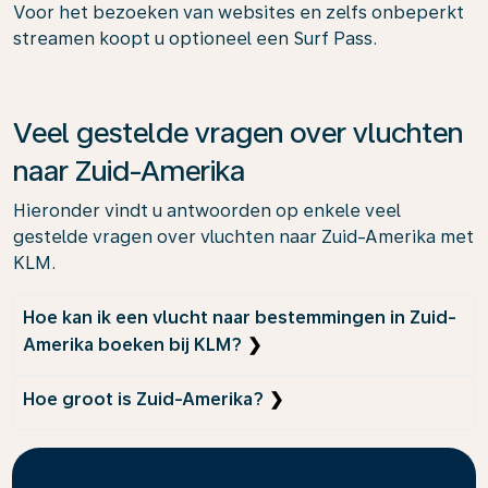
Voor het bezoeken van websites en zelfs onbeperkt
streamen koopt u optioneel een Surf Pass.
Veel gestelde vragen over vluchten
naar Zuid-Amerika
Hieronder vindt u antwoorden op enkele veel
gestelde vragen over vluchten naar Zuid-Amerika met
KLM.
Hoe kan ik een vlucht naar bestemmingen in Zuid-
Amerika boeken bij KLM?
Een vlucht naar een bestemming in Zuid-Amerika
Hoe groot is Zuid-Amerika?
boekt u eenvoudig via KLM-vliegtickets en
bestemmingen. Hier selecteert u uw gewenste
Zuid-Amerika is een uitgestrekt continent dat
vertrek- en aankomstlocaties, reisdata en
zich uitstrekt over bijna 18 miljoen vierkante