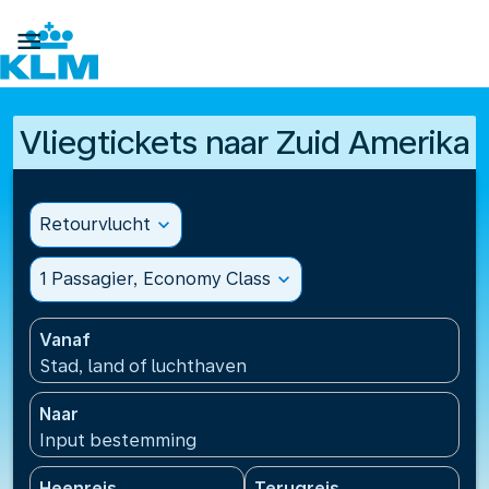

Vliegtickets naar Zuid Amerika
Retourvlucht
expand_more
1 Passagier, Economy Class
expand_more
Vanaf
Stad, land of luchthaven
Naar
Input bestemming
Heenreis
Terugreis