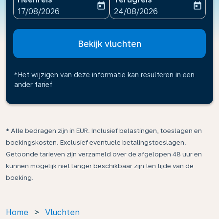
today
today
fc-booking-departure-date-aria-label
fc-booking-return-date-ari
17/08/2026
24/08/2026
Bekijk vluchten
*Het wijzigen van deze informatie kan resulteren in een
ander tarief
* Alle bedragen zijn in EUR. Inclusief belastingen, toeslagen en
boekingskosten. Exclusief eventuele betalingstoeslagen.
Getoonde tarieven zijn verzameld over de afgelopen 48 uur en
kunnen mogelijk niet langer beschikbaar zijn ten tijde van de
boeking.
Home
>
Vluchten