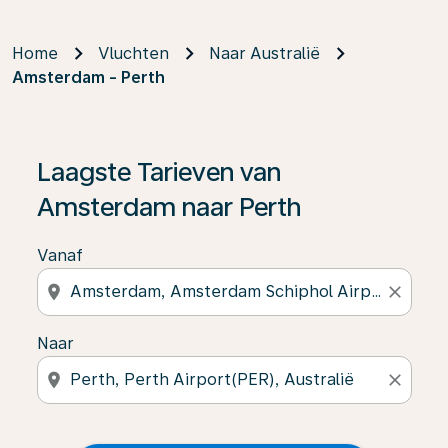
Home
Vluchten
Naar Australië
Amsterdam - Perth
Laagste Tarieven van
Amsterdam naar Perth
Vanaf
location_on
close
Naar
location_on
close