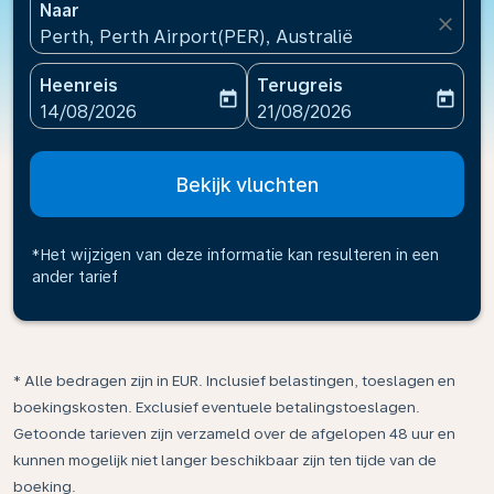
Naar
close
Perth, Perth Airport(PER), Australië
Heenreis
Terugreis
today
today
fc-booking-departure-date-aria-label
fc-booking-return-date-ari
14/08/2026
21/08/2026
Bekijk vluchten
*Het wijzigen van deze informatie kan resulteren in een
ander tarief
* Alle bedragen zijn in EUR. Inclusief belastingen, toeslagen en
boekingskosten. Exclusief eventuele betalingstoeslagen.
Getoonde tarieven zijn verzameld over de afgelopen 48 uur en
kunnen mogelijk niet langer beschikbaar zijn ten tijde van de
boeking.