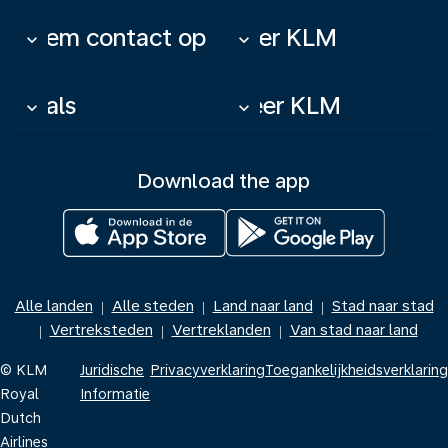
Neem contact op
Over KLM
keyboard_arrow_down
keyboard_arrow_down
Deals
Meer KLM
keyboard_arrow_down
keyboard_arrow_down
Download the app
Alle landen
Alle steden
Land naar land
Stad naar stad
|
|
|
Vertreksteden
Vertreklanden
Van stad naar land
|
|
|
© KLM
Juridische
Privacyverklaring
Toegankelijkheidsverklaring
Royal
Informatie
Dutch
Airlines