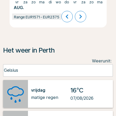
vr
za
zo
ma
di
wo
do
vr
za
zo
ma
di
AUG.
chevron_left
chevron_right
Range
EUR1571
-
EUR2375
Het weer in Perth
Weerunit
:
Weather unit option Celsius Selected
Celsius
keyboard_arrow_down
16°C
vrijdag
matige regen
07/08/2026