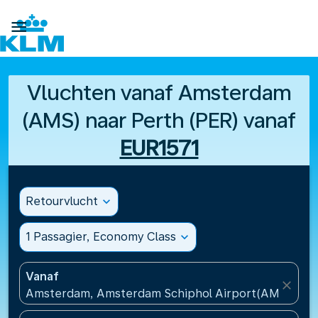

Vluchten vanaf Amsterdam
(AMS) naar Perth (PER) vanaf
EUR1571
Retourvlucht
expand_more
1 Passagier, Economy Class
expand_more
Vanaf
close
Amsterdam, Amsterdam Schiphol Airport(AMS), Ne