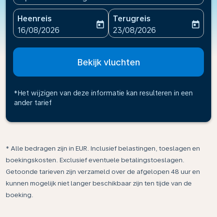
Heenreis
Terugreis
today
today
fc-booking-departure-date-aria-label
fc-booking-return-date-ari
16/08/2026
23/08/2026
Bekijk vluchten
*Het wijzigen van deze informatie kan resulteren in een
ander tarief
* Alle bedragen zijn in EUR. Inclusief belastingen, toeslagen en
boekingskosten. Exclusief eventuele betalingstoeslagen.
Getoonde tarieven zijn verzameld over de afgelopen 48 uur en
kunnen mogelijk niet langer beschikbaar zijn ten tijde van de
boeking.