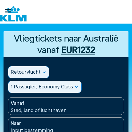

Vliegtickets naar Australië
vanaf
EUR1232
Retourvlucht
expand_more
1 Passagier, Economy Class
expand_more
Vanaf
Stad, land of luchthaven
Naar
Input bestemming