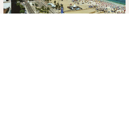
de Copacabana
Het populairste strand van Rio de Janeiro, waar u
geniet van een caipirinha terwijl u de voetbalkunsten
van de locals bewondert.
Inspiratie opdoen voor uw stedentrip naar de
voormalige hoofdstad van Brazilië? Bekijk de
reisgids
voor Rio de Janeiro
van KLM.
Praktische informatie over