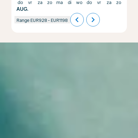
do
vr
za
zo
ma
di
wo
do
vr
za
zo
ma
AUG.
chevron_left
chevron_right
Range
EUR928
-
EUR1198