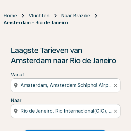
Home
Vluchten
Naar Brazilië
Amsterdam - Rio de Janeiro
Laagste Tarieven van
Amsterdam naar Rio de Janeiro
Vanaf
location_on
close
Naar
location_on
close