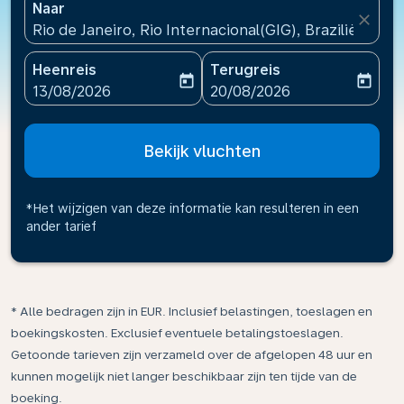
Naar
close
Rio de Janeiro, Rio Internacional(GIG), Brazilië
Heenreis
Terugreis
today
today
fc-booking-departure-date-aria-label
fc-booking-return-date-ari
13/08/2026
20/08/2026
Bekijk vluchten
*Het wijzigen van deze informatie kan resulteren in een
ander tarief
* Alle bedragen zijn in EUR. Inclusief belastingen, toeslagen en
boekingskosten. Exclusief eventuele betalingstoeslagen.
Getoonde tarieven zijn verzameld over de afgelopen 48 uur en
kunnen mogelijk niet langer beschikbaar zijn ten tijde van de
boeking.