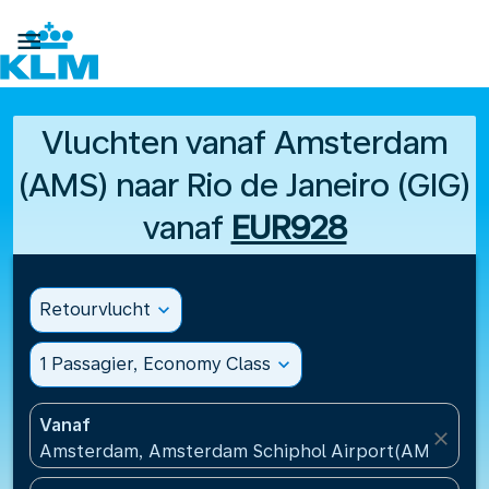

Vluchten vanaf Amsterdam
(AMS) naar Rio de Janeiro (GIG)
vanaf
EUR928
Retourvlucht
expand_more
1 Passagier, Economy Class
expand_more
Vanaf
close
Amsterdam, Amsterdam Schiphol Airport(AMS), Ne