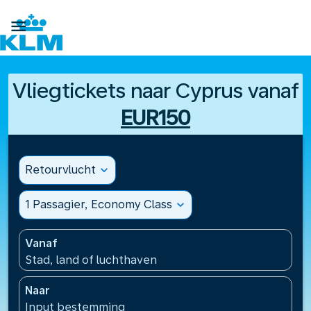

Vliegtickets naar Cyprus vanaf
EUR150
Retourvlucht
expand_more
1 Passagier, Economy Class
expand_more
Vanaf
Stad, land of luchthaven
Naar
Input bestemming