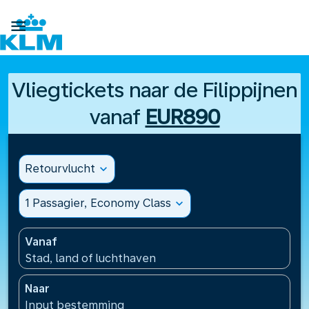

Vliegtickets naar de Filippijnen
vanaf
EUR890
Retourvlucht
expand_more
1 Passagier, Economy Class
expand_more
Vanaf
Stad, land of luchthaven
Naar
Input bestemming