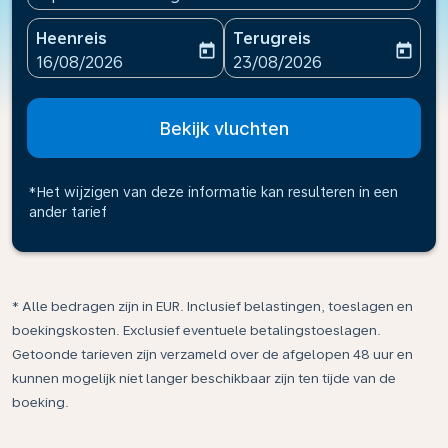
Heenreis
Terugreis
today
today
fc-booking-departure-date-aria-label
fc-booking-return-date-ari
16/08/2026
23/08/2026
Bekijk vluchten
*Het wijzigen van deze informatie kan resulteren in een
ander tarief
* Alle bedragen zijn in EUR. Inclusief belastingen, toeslagen en
boekingskosten. Exclusief eventuele betalingstoeslagen.
Getoonde tarieven zijn verzameld over de afgelopen 48 uur en
kunnen mogelijk niet langer beschikbaar zijn ten tijde van de
boeking.