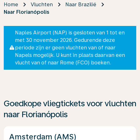
Home
Vluchten
Naar Brazilië
Naar Florianópolis
Naples Airport (NAP) is gesloten van 1 tot en
met 30 november 2026. Gedurende deze
periode zijn er geen vluchten van of naar
Napels mogelijk. U kunt in plaats daarvan een
vlucht van of naar Rome (FCO) boeken.
Goedkope vliegtickets voor vluchten
naar Florianópolis
Amsterdam (AMS)