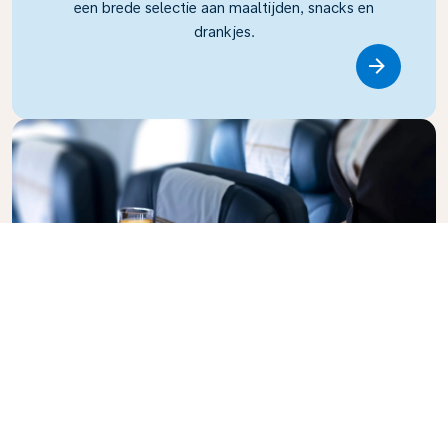
een brede selectie aan maaltijden, snacks en
drankjes.
Link
Business Class
Vlieg in stijl met KLM Business Class, waar privacy,