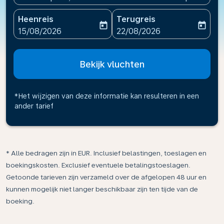
Heenreis
Terugreis
today
today
fc-booking-departure-date-aria-label
fc-booking-return-date-ari
15/08/2026
22/08/2026
Bekijk vluchten
*Het wijzigen van deze informatie kan resulteren in een
ander tarief
* Alle bedragen zijn in EUR. Inclusief belastingen, toeslagen en
boekingskosten. Exclusief eventuele betalingstoeslagen.
Getoonde tarieven zijn verzameld over de afgelopen 48 uur en
kunnen mogelijk niet langer beschikbaar zijn ten tijde van de
boeking.