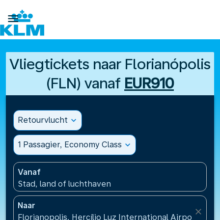

Vliegtickets naar Florianópolis
(FLN) vanaf
EUR910
Retourvlucht
expand_more
1 Passagier, Economy Class
expand_more
Vanaf
Stad, land of luchthaven
Naar
close
Florianopolis, Hercílio Luz International Airport(FLN),