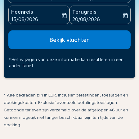
Heenreis
Terugreis
today
today
fc-booking-departure-date-aria-label
fc-booking-return-date-ari
13/08/2026
20/08/2026
Bekijk vluchten
*Het wijzigen van deze informatie kan resulteren in een
ander tarief
* Alle bedragen zijn in EUR. Inclusief belastingen, toeslagen en
boekingskosten. Exclusief eventuele betalingstoeslagen.
Getoonde tarieven zijn verzameld over de afgelopen 48 uur en
kunnen mogelijk niet langer beschikbaar zijn ten tijde van de
boeking.