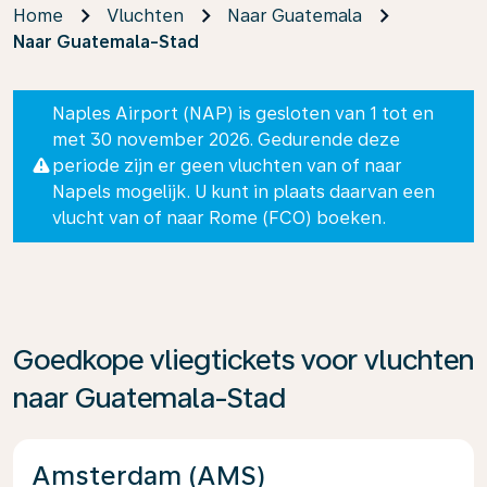
Home
Vluchten
Naar Guatemala
Naar Guatemala-Stad
Naples Airport (NAP) is gesloten van 1 tot en
met 30 november 2026. Gedurende deze
periode zijn er geen vluchten van of naar
Napels mogelijk. U kunt in plaats daarvan een
vlucht van of naar Rome (FCO) boeken.
Goedkope vliegtickets voor vluchten
naar Guatemala-Stad
Amsterdam (AMS)