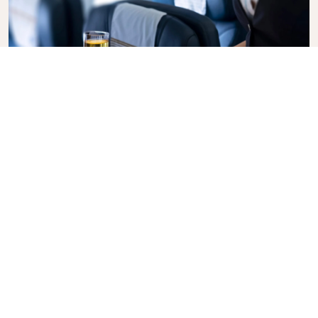
Business Class
Vlieg in stijl met KLM Business Class, waar privacy,
comfort en attente service samenkomen. Geniet
van eten en drinken van hoge kwaliteit, persoonlijke
aandacht van ons cabinepersoneel en ultieme
ontspanning. Met onze full-flat stoelen op
langeafstandsvluchten kunt u goed uitrusten of
slapen. Liever aan het werk? Geen probleem, u
heeft alle ruimte. Boek vandaag nog uw Business