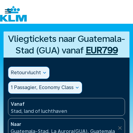

Vliegtickets naar Guatemala-
Stad (GUA) vanaf
EUR799
Retourvlucht
expand_more
1 Passagier, Economy Class
expand_more
Vanaf
Stad, land of luchthaven
Naar
close
Guatemala-Stad, La Aurora(GUA), Guatemala