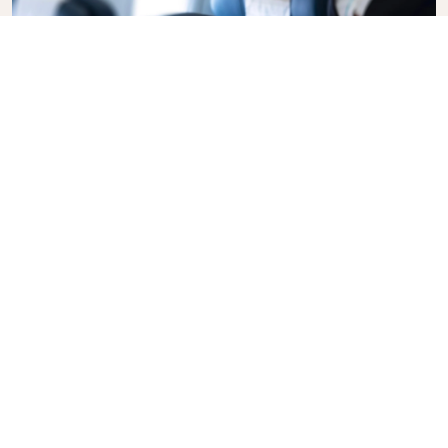
Business Class
Vlieg in stijl met KLM Business Class, waar privacy,
comfort en attente service samenkomen. Geniet
van eten en drinken van hoge kwaliteit, persoonlijke
aandacht van ons cabinepersoneel en ultieme
ontspanning. Met onze full-flat stoelen op
langeafstandsvluchten kunt u goed uitrusten of
slapen. Liever aan het werk? Geen probleem, u
heeft alle ruimte. Boek vandaag nog uw Business