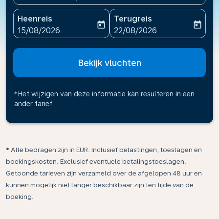
Heenreis
Terugreis
today
today
fc-booking-departure-date-aria-label
fc-booking-return-date-ari
15/08/2026
22/08/2026
Bekijk vluchten
*Het wijzigen van deze informatie kan resulteren in een
ander tarief
* Alle bedragen zijn in EUR. Inclusief belastingen, toeslagen en
boekingskosten. Exclusief eventuele betalingstoeslagen.
Getoonde tarieven zijn verzameld over de afgelopen 48 uur en
kunnen mogelijk niet langer beschikbaar zijn ten tijde van de
boeking.