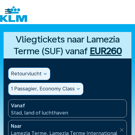

Vliegtickets naar Lamezia
Terme (SUF) vanaf
EUR260
Retourvlucht
expand_more
1 Passagier, Economy Class
expand_more
Vanaf
Stad, land of luchthaven
Naar
close
Lamezia Terme, Lamezia Terme International Airport(