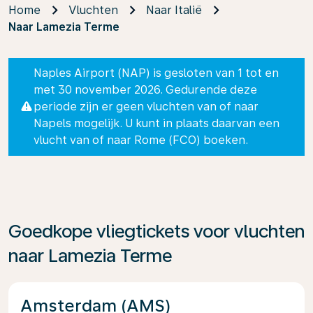
Home
Vluchten
Naar Italië
Naar Lamezia Terme
Naples Airport (NAP) is gesloten van 1 tot en
met 30 november 2026. Gedurende deze
periode zijn er geen vluchten van of naar
Napels mogelijk. U kunt in plaats daarvan een
vlucht van of naar Rome (FCO) boeken.
Goedkope vliegtickets voor vluchten
naar Lamezia Terme
Amsterdam (AMS)