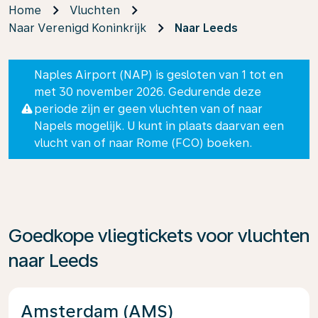
Home
Vluchten
Naar Verenigd Koninkrijk
Naar Leeds
Naples Airport (NAP) is gesloten van 1 tot en
met 30 november 2026. Gedurende deze
periode zijn er geen vluchten van of naar
Napels mogelijk. U kunt in plaats daarvan een
vlucht van of naar Rome (FCO) boeken.
Goedkope vliegtickets voor vluchten
naar Leeds
Amsterdam (AMS)