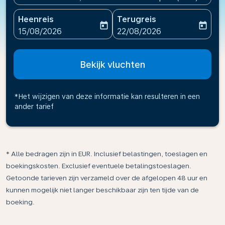
Heenreis
Terugreis
today
today
fc-booking-departure-date-aria-label
fc-booking-return-date-ari
15/08/2026
22/08/2026
Bekijk vluchten
*Het wijzigen van deze informatie kan resulteren in een
ander tarief
* Alle bedragen zijn in EUR. Inclusief belastingen, toeslagen en
boekingskosten. Exclusief eventuele betalingstoeslagen.
Getoonde tarieven zijn verzameld over de afgelopen 48 uur en
kunnen mogelijk niet langer beschikbaar zijn ten tijde van de
boeking.