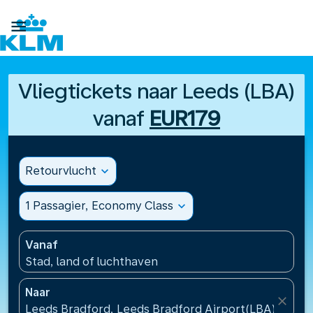

Vliegtickets naar Leeds (LBA)
vanaf
EUR179
Retourvlucht
expand_more
1 Passagier, Economy Class
expand_more
Vanaf
Stad, land of luchthaven
Naar
close
Leeds Bradford, Leeds Bradford Airport(LBA), Veren