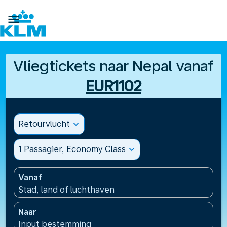

Vliegtickets naar Nepal vanaf
EUR1102
Retourvlucht
expand_more
1 Passagier, Economy Class
expand_more
Vanaf
Stad, land of luchthaven
Naar
Input bestemming