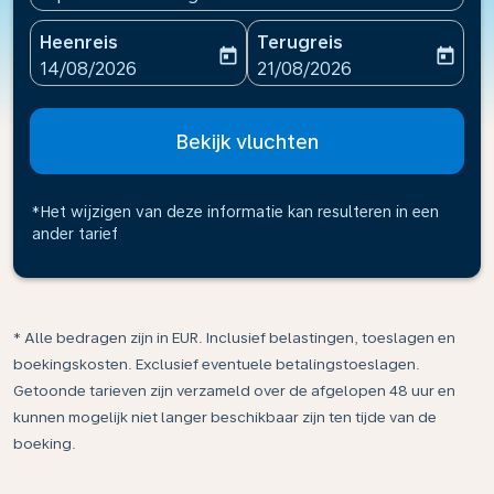
Heenreis
Terugreis
today
today
fc-booking-departure-date-aria-label
fc-booking-return-date-ari
14/08/2026
21/08/2026
Bekijk vluchten
*Het wijzigen van deze informatie kan resulteren in een
ander tarief
* Alle bedragen zijn in EUR. Inclusief belastingen, toeslagen en
boekingskosten. Exclusief eventuele betalingstoeslagen.
Getoonde tarieven zijn verzameld over de afgelopen 48 uur en
kunnen mogelijk niet langer beschikbaar zijn ten tijde van de
boeking.