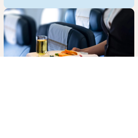
Business Class
Vlieg in stijl met KLM Business Class, waar privacy,
comfort en attente service samenkomen. Geniet
van eten en drinken van hoge kwaliteit, persoonlijke
aandacht van ons cabinepersoneel en ultieme
ontspanning. Met onze full-flat stoelen op