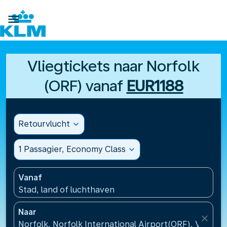

Vliegtickets naar Norfolk
(ORF) vanaf
EUR1188
Retourvlucht
expand_more
1 Passagier, Economy Class
expand_more
Vanaf
Stad, land of luchthaven
Naar
close
Norfolk, Norfolk International Airport(ORF), Vereni