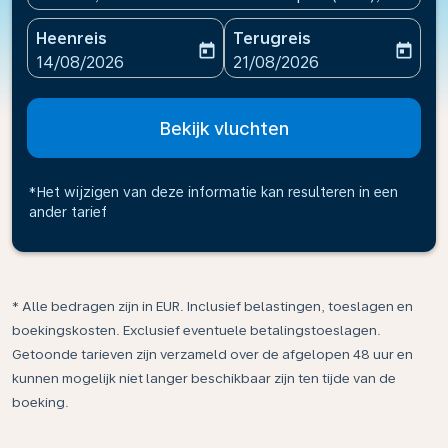
Heenreis
Terugreis
today
today
fc-booking-departure-date-aria-label
fc-booking-return-date-ari
14/08/2026
21/08/2026
Bekijk vluchten
*Het wijzigen van deze informatie kan resulteren in een
ander tarief
* Alle bedragen zijn in EUR. Inclusief belastingen, toeslagen en
boekingskosten. Exclusief eventuele betalingstoeslagen.
Getoonde tarieven zijn verzameld over de afgelopen 48 uur en
kunnen mogelijk niet langer beschikbaar zijn ten tijde van de
boeking.