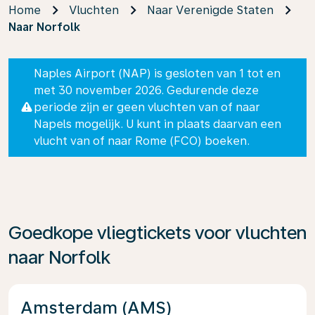
Home
Vluchten
Naar Verenigde Staten
Naar Norfolk
Naples Airport (NAP) is gesloten van 1 tot en
met 30 november 2026. Gedurende deze
periode zijn er geen vluchten van of naar
Napels mogelijk. U kunt in plaats daarvan een
vlucht van of naar Rome (FCO) boeken.
Goedkope vliegtickets voor vluchten
naar Norfolk
Amsterdam (AMS)