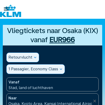

Vliegtickets naar Osaka (KIX)
vanaf
EUR966
Retourvlucht
expand_more
1 Passagier, Economy Class
expand_more
Vanaf
Stad, land of luchthaven
Naar
close
Osaka, Kyoto Area, Kansai International Airport(KIX)