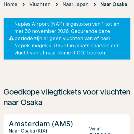
Home
Vluchten
Naar Japan
Naar Osaka
Naples Airport (NAP) is gesloten van 1 tot en
met 30 november 2026. Gedurende deze
periode zijn er geen vluchten van of naar
Napels mogelijk. U kunt in plaats daarvan een
vlucht van of naar Rome (FCO) boeken.
Goedkope vliegtickets voor vluchten
naar Osaka
Amsterdam (AMS)
Vanaf
Osaka (KIX)