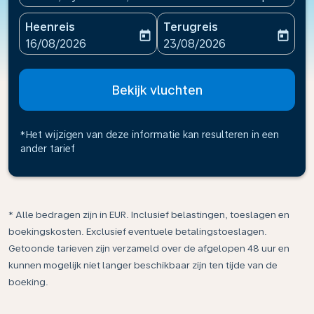
Heenreis
Terugreis
today
today
fc-booking-departure-date-aria-label
fc-booking-return-date-ari
16/08/2026
23/08/2026
Bekijk vluchten
*Het wijzigen van deze informatie kan resulteren in een
ander tarief
* Alle bedragen zijn in EUR. Inclusief belastingen, toeslagen en
boekingskosten. Exclusief eventuele betalingstoeslagen.
Getoonde tarieven zijn verzameld over de afgelopen 48 uur en
kunnen mogelijk niet langer beschikbaar zijn ten tijde van de
boeking.