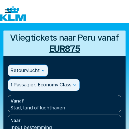

Vliegtickets naar Peru vanaf
EUR875
Retourvlucht
expand_more
1 Passagier, Economy Class
expand_more
Vanaf
Stad, land of luchthaven
Naar
Input bestemming