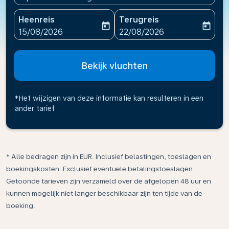
Heenreis
Terugreis
today
today
fc-booking-departure-date-aria-label
fc-booking-return-date-ari
15/08/2026
22/08/2026
Bekijk vluchten
*Het wijzigen van deze informatie kan resulteren in een
ander tarief
* Alle bedragen zijn in EUR. Inclusief belastingen, toeslagen en
boekingskosten. Exclusief eventuele betalingstoeslagen.
Getoonde tarieven zijn verzameld over de afgelopen 48 uur en
kunnen mogelijk niet langer beschikbaar zijn ten tijde van de
boeking.