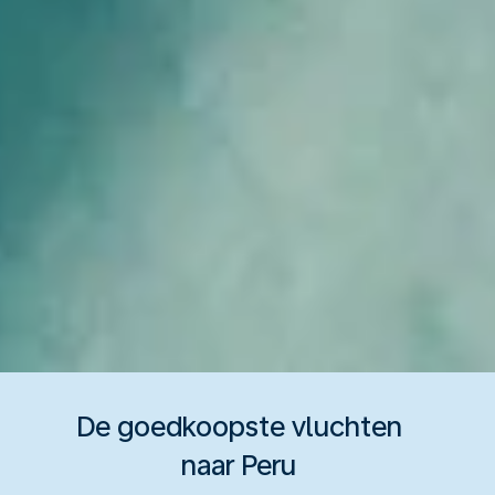
De goedkoopste vluchten
naar Peru