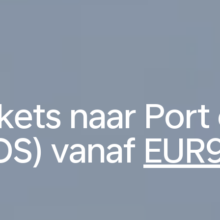
kets naar Port
OS) vanaf
EUR