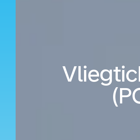
Vliegtic
(P