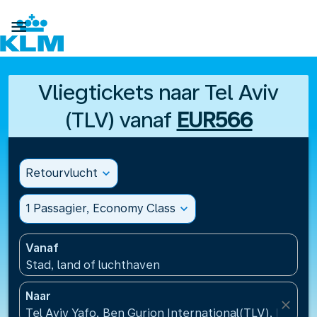

Vliegtickets naar Tel Aviv
(TLV) vanaf
EUR566
Retourvlucht
expand_more
1 Passagier, Economy Class
expand_more
Vanaf
Stad, land of luchthaven
Naar
close
Tel Aviv Yafo, Ben Gurion International(TLV), Israël