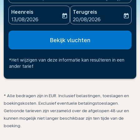
Heenreis
Terugreis
today
today
fc-booking-departure-date-aria-label
fc-booking-return-date-ari
13/08/2026
20/08/2026
Bekijk vluchten
*Het wijzigen van deze informatie kan resulteren in een
ander tarief
* Alle bedragen zijn in EUR. Inclusief belastingen, toeslagen en
boekingskosten. Exclusief eventuele betalingstoeslagen.
Getoonde tarieven zijn verzameld over de afgelopen 48 uur en
kunnen mogelijk niet langer beschikbaar zijn ten tijde van de
boeking.