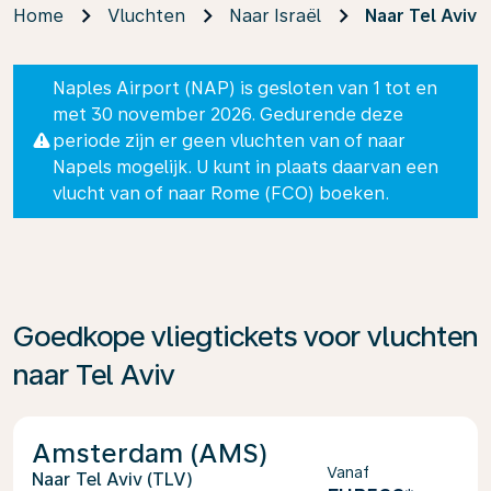
Home
Vluchten
Naar Israël
Naar Tel Aviv
Naples Airport (NAP) is gesloten van 1 tot en
met 30 november 2026. Gedurende deze
periode zijn er geen vluchten van of naar
Napels mogelijk. U kunt in plaats daarvan een
vlucht van of naar Rome (FCO) boeken.
Goedkope vliegtickets voor vluchten
naar Tel Aviv
Amsterdam (AMS)
Vanaf
Tel Aviv (TLV)