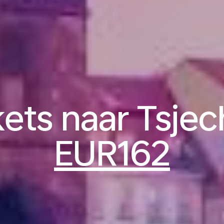
kets naar Tsjec
EUR162