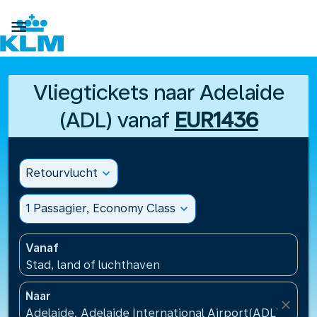

Vliegtickets naar Adelaide
(ADL) vanaf
EUR1436
Retourvlucht
expand_more
1 Passagier, Economy Class
expand_more
Vanaf
Stad, land of luchthaven
Naar
close
Adelaide, Adelaide International Airport(ADL), Austr