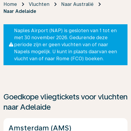
Home
Vluchten
Naar Australië
Naar Adelaide
Naples Airport (NAP) is gesloten van 1 tot en
met 30 november 2026. Gedurende deze
periode zijn er geen vluchten van of naar
Napels mogelijk. U kunt in plaats daarvan een
vlucht van of naar Rome (FCO) boeken.
Goedkope vliegtickets voor vluchten
naar Adelaide
Amsterdam (AMS)