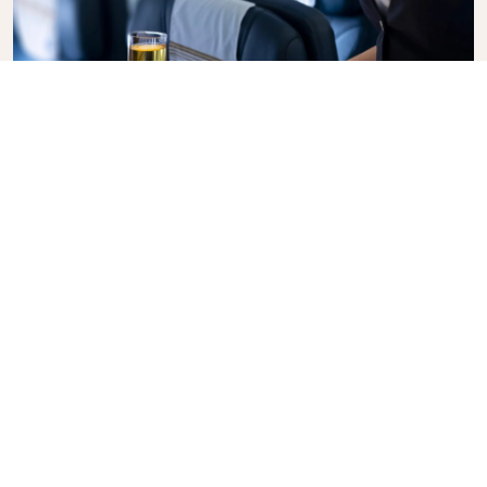
Business Class
Vlieg in stijl met KLM Business Class, waar privacy,
comfort en attente service samenkomen. Geniet
van eten en drinken van hoge kwaliteit, persoonlijke
aandacht van ons cabinepersoneel en ultieme
ontspanning. Met onze full-flat stoelen op
langeafstandsvluchten kunt u goed uitrusten of
slapen. Liever aan het werk? Geen probleem, u
heeft alle ruimte. Boek vandaag nog uw Business
Class-ticket en ervaar het KLM-verschil.