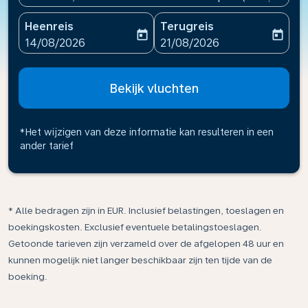
Heenreis
Terugreis
today
today
fc-booking-departure-date-aria-label
fc-booking-return-date-ari
14/08/2026
21/08/2026
Bekijk vluchten
*Het wijzigen van deze informatie kan resulteren in een
ander tarief
* Alle bedragen zijn in EUR. Inclusief belastingen, toeslagen en
boekingskosten. Exclusief eventuele betalingstoeslagen.
Getoonde tarieven zijn verzameld over de afgelopen 48 uur en
kunnen mogelijk niet langer beschikbaar zijn ten tijde van de
boeking.