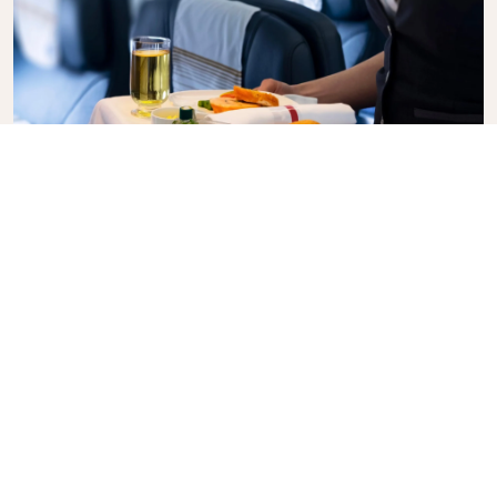
Business Class
Vlieg in stijl met KLM Business Class, waar privacy,
comfort en attente service samenkomen. Geniet
van eten en drinken van hoge kwaliteit, persoonlijke
aandacht van ons cabinepersoneel en ultieme
ontspanning. Met onze full-flat stoelen op
langeafstandsvluchten kunt u goed uitrusten of
slapen. Liever aan het werk? Geen probleem, u
heeft alle ruimte. Boek vandaag nog uw Business
Class-ticket en ervaar het KLM-verschil.