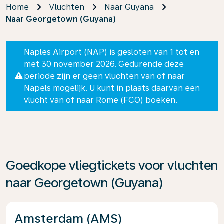
Home
Vluchten
Naar Guyana
Naar Georgetown (Guyana)
Naples Airport (NAP) is gesloten van 1 tot en
met 30 november 2026. Gedurende deze
periode zijn er geen vluchten van of naar
Napels mogelijk. U kunt in plaats daarvan een
vlucht van of naar Rome (FCO) boeken.
Goedkope vliegtickets voor vluchten
naar Georgetown (Guyana)
Amsterdam (AMS)