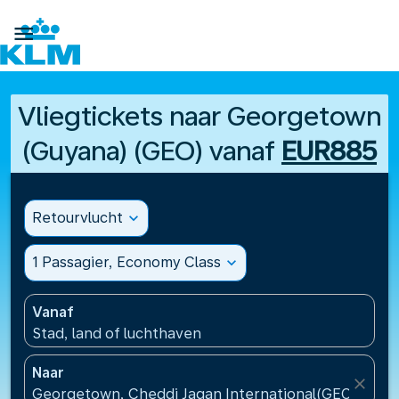

Vliegtickets naar Georgetown
(Guyana) (GEO) vanaf
EUR885
Retourvlucht
expand_more
1 Passagier, Economy Class
expand_more
Vanaf
Stad, land of luchthaven
Naar
close
Georgetown, Cheddi Jagan International(GEO), Guy