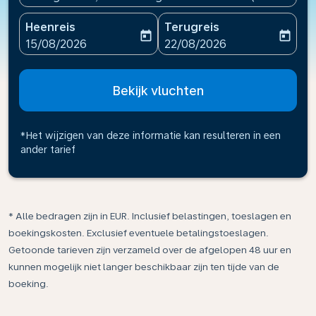
Heenreis
Terugreis
today
today
fc-booking-departure-date-aria-label
fc-booking-return-date-ari
15/08/2026
22/08/2026
Bekijk vluchten
*Het wijzigen van deze informatie kan resulteren in een
ander tarief
* Alle bedragen zijn in EUR. Inclusief belastingen, toeslagen en
boekingskosten. Exclusief eventuele betalingstoeslagen.
Getoonde tarieven zijn verzameld over de afgelopen 48 uur en
kunnen mogelijk niet langer beschikbaar zijn ten tijde van de
boeking.