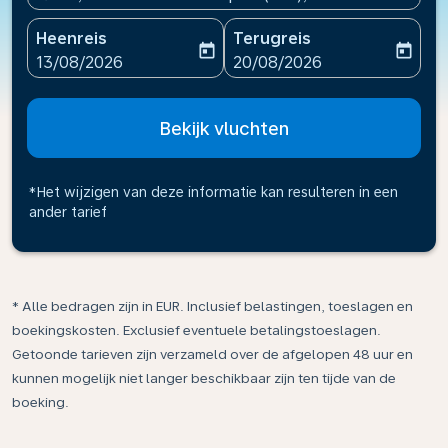
Heenreis
Terugreis
today
today
fc-booking-departure-date-aria-label
fc-booking-return-date-ari
13/08/2026
20/08/2026
Bekijk vluchten
*Het wijzigen van deze informatie kan resulteren in een
ander tarief
* Alle bedragen zijn in EUR. Inclusief belastingen, toeslagen en
boekingskosten. Exclusief eventuele betalingstoeslagen.
Getoonde tarieven zijn verzameld over de afgelopen 48 uur en
kunnen mogelijk niet langer beschikbaar zijn ten tijde van de
boeking.