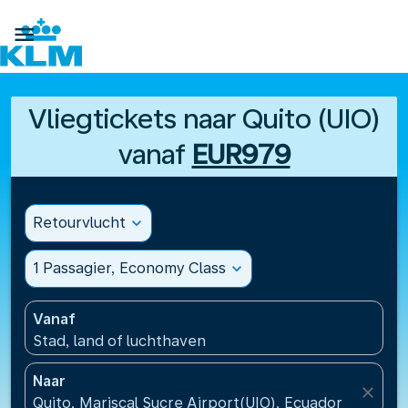

Vliegtickets naar Quito (UIO)
vanaf
EUR979
Retourvlucht
expand_more
1 Passagier, Economy Class
expand_more
Vanaf
Stad, land of luchthaven
Naar
close
Quito, Mariscal Sucre Airport(UIO), Ecuador