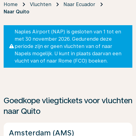
Home
Vluchten
Naar Ecuador
Naar Quito
Naples Airport (NAP) is gesloten van 1 tot en
met 30 november 2026. Gedurende deze
periode zijn er geen vluchten van of naar
Napels mogelijk. U kunt in plaats daarvan een
vlucht van of naar Rome (FCO) boeken.
Goedkope vliegtickets voor vluchten
naar Quito
Amsterdam (AMS)