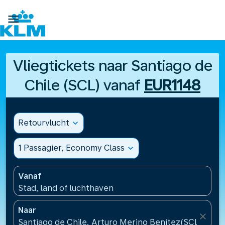

Vliegtickets naar Santiago de
Chile (SCL) vanaf
EUR1148
Retourvlucht
expand_more
1 Passagier, Economy Class
expand_more
Vanaf
Stad, land of luchthaven
Naar
close
Santiago de Chile, Arturo Merino Benitez(SCL), Chili