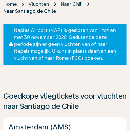
Home
Vluchten
Naar Chili
Naar Santiago de Chile
Naples Airport (NAP) is gesloten van 1 tot en
met 30 november 2026. Gedurende deze
periode zijn er geen vluchten van of naar
Napels mogelijk. U kunt in plaats daarvan een
vlucht van of naar Rome (FCO) boeken.
Goedkope vliegtickets voor vluchten
naar Santiago de Chile
Amsterdam (AMS)