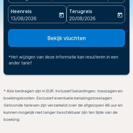
Heenreis
Terugreis
today
today
fc-booking-departure-date-aria-label
fc-booking-return-date-ari
13/08/2026
20/08/2026
Bekijk vluchten
*Het wijzigen van deze informatie kan resulteren in een
ander tarief
* Alle bedragen zijn in EUR. Inclusief belastingen, toeslagen en
boekingskosten. Exclusief eventuele betalingstoeslagen.
Getoonde tarieven zijn verzameld over de afgelopen 48 uur en
kunnen mogelijk niet langer beschikbaar zijn ten tijde van de
boeking.