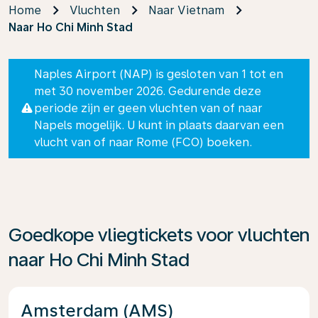
Home
Vluchten
Naar Vietnam
Naar Ho Chi Minh Stad
Naples Airport (NAP) is gesloten van 1 tot en
met 30 november 2026. Gedurende deze
periode zijn er geen vluchten van of naar
Napels mogelijk. U kunt in plaats daarvan een
vlucht van of naar Rome (FCO) boeken.
Goedkope vliegtickets voor vluchten
naar Ho Chi Minh Stad
Amsterdam (AMS)