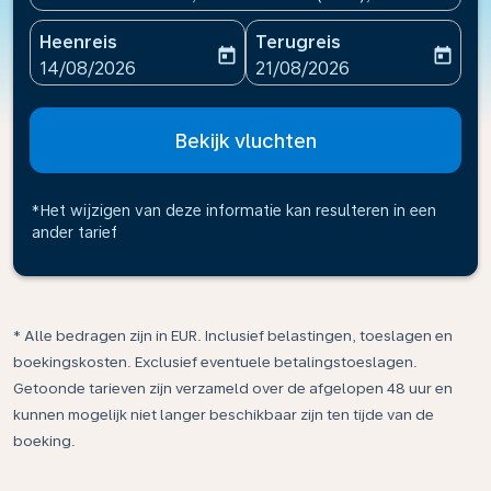
Heenreis
Terugreis
today
today
fc-booking-departure-date-aria-label
fc-booking-return-date-ari
14/08/2026
21/08/2026
Bekijk vluchten
*Het wijzigen van deze informatie kan resulteren in een
ander tarief
* Alle bedragen zijn in EUR. Inclusief belastingen, toeslagen en
boekingskosten. Exclusief eventuele betalingstoeslagen.
Getoonde tarieven zijn verzameld over de afgelopen 48 uur en
kunnen mogelijk niet langer beschikbaar zijn ten tijde van de
boeking.