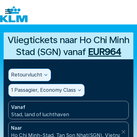

Vliegtickets naar Ho Chi Minh
Stad (SGN) vanaf
EUR964
Retourvlucht
expand_more
1 Passagier, Economy Class
expand_more
Vanaf
Stad, land of luchthaven
Naar
close
Ho Chi Minh-Stad, Tan Son Nhat(SGN), Vietnam