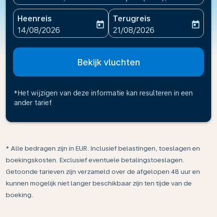
Heenreis
Terugreis
today
today
fc-booking-departure-date-aria-label
fc-booking-return-date-ari
14/08/2026
21/08/2026
Bekijk vluchten
*Het wijzigen van deze informatie kan resulteren in een
ander tarief
* Alle bedragen zijn in EUR. Inclusief belastingen, toeslagen en
boekingskosten. Exclusief eventuele betalingstoeslagen.
Getoonde tarieven zijn verzameld over de afgelopen 48 uur en
kunnen mogelijk niet langer beschikbaar zijn ten tijde van de
boeking.