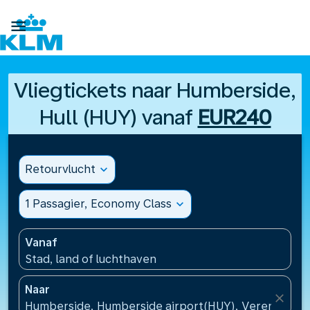

Vliegtickets naar Humberside,
Hull (HUY) vanaf
EUR240
Retourvlucht
expand_more
1 Passagier, Economy Class
expand_more
Vanaf
Stad, land of luchthaven
Naar
close
Humberside, Humberside airport(HUY), Verenigd Kon