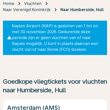
Home
Vluchten
Naar Verenigd Koninkrijk
Naar Humberside, Hull
Naples Airport (NAP) is gesloten van 1 tot en
met 30 november 2026. Gedurende deze
periode zijn er geen vluchten van of naar
Napels mogelijk. U kunt in plaats daarvan een
vlucht van of naar Rome (FCO) boeken.
Goedkope vliegtickets voor vluchten
naar Humberside, Hull
Amsterdam (AMS)